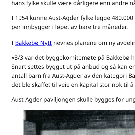
hans fylke skulle være dårligere enn andre når
I 1954 kunne Aust-Agder fylke legge 480.000 k
per innbygger i løpet av bare tre måneder.
I
Bakkebø Nytt
nevnes planene om ny avdeli
«3/3 var det byggekomitemøte på Bakkebø hvo
Snart settes bygget ut på anbud og så kan en s
antall barn fra Aust-Agder av den kategori B
det ble skaffet til veie en kapital stor nok til 
Aust-Agder paviljongen skulle bygges for ung