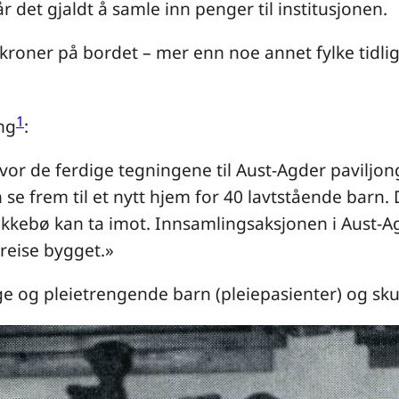
 det gjaldt å samle inn penger til institusjonen.
roner på bordet – mer enn noe annet fylke tidliger
1
ng
:
r de ferdige tegningene til Aust-Agder paviljon
e frem til et nytt hjem for 40 lavtstående barn. D
akkebø kan ta imot. Innsamlingsaksjonen i Aust-Agd
å reise bygget.»
e og pleietrengende barn (pleiepasienter) og skul