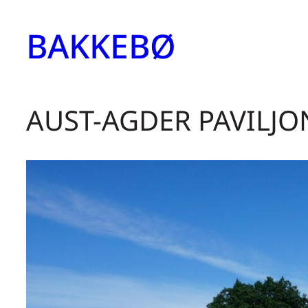
Hopp
BAKKEBØ
til
innhold
AUST-AGDER PAVILJ