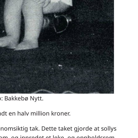
o: Bakkebø Nytt.
dt en halv million kroner.
omsiktig tak. Dette taket gjorde at sollys
srom, og innredet et leke- og oppholdsrom.