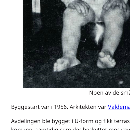
Noen av de små 
Byggestart var i 1956. Arkitekten var
Valdema
Avdelingen ble bygget i U-form og fikk terras
kom inn, samtidig som det beskyttet mot vær o