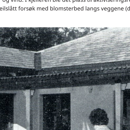
 feilslått forsøk med blomsterbed langs veggene (