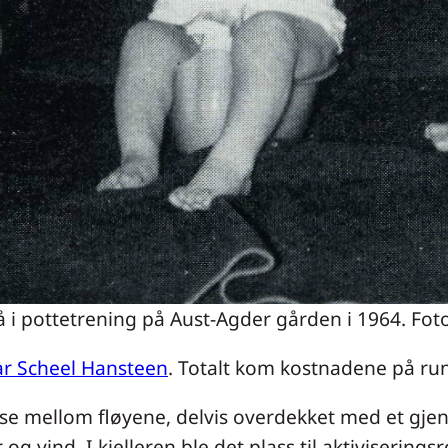
i pottetrening på Aust-Agder gården i 1964. Fot
r Scheel Hansteen
. Totalt kom kostnadene på run
se mellom fløyene, delvis overdekket med et gjenn
g vind. I kjelleren ble det plass til aktivisering