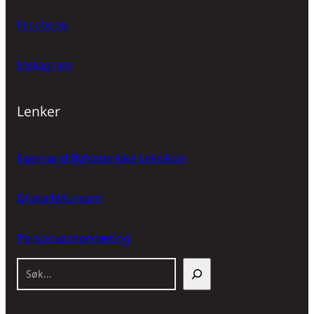
Facebook
Instagram
Lenker
Egersund Byhistoriske Leksikon
DigitaltMuseum
Personvernerklæring
S
ø
k