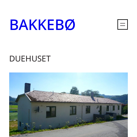
Hopp
til
BAKKEBØ
innhold
DUEHUSET