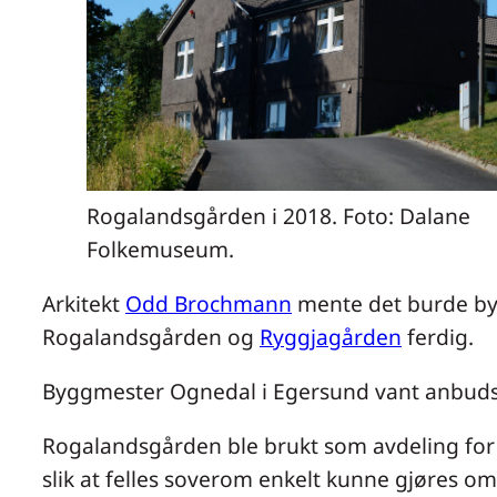
Rogalandsgården i 2018. Foto: Dalane
Folkemuseum.
Arkitekt
Odd Brochmann
mente det burde byg
Rogalandsgården og
Ryggjagården
ferdig.
Byggmester Ognedal i Egersund vant anbuds
Rogalandsgården ble brukt som avdeling for 
slik at felles soverom enkelt kunne gjøres om 