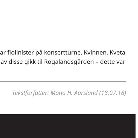
r fiolinister på konsertturne. Kvinnen, Kveta
av disse gikk til Rogalandsgården – dette var
Tekstforfatter: Mona H. Aarsland (18.07.18)