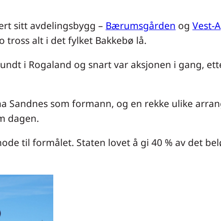
rt sitt avdelingsbygg –
Bærumsgården
og
Vest-A
 tross alt i det fylket Bakkebø lå.
rundt i Rogaland og snart var aksjonen i gang, ett
 Sandnes som formann, og en rekke ulike arrange
om dagen.
de til formålet. Staten lovet å gi 40 % av det b