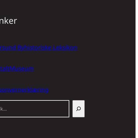
nker
rsund Byhistoriske Leksikon
italtMuseum
sonvernerklæring