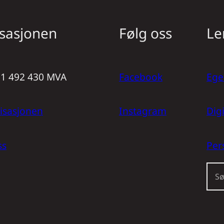
sasjonen
Følg oss
Le
971 492 430 MVA
Facebook
Ege
isasjonen
Instagram
Dig
ss
Per
S
ø
k