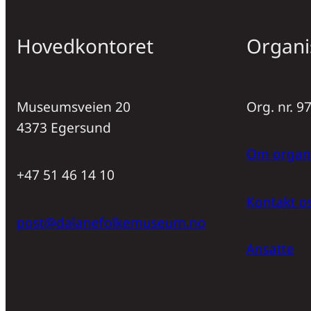
Hovedkontoret
Organi
Museumsveien 20
Org. nr. 
4373 Egersund
Om organ
+47 51 46 14 10
Kontakt o
post@dalanefolkemuseum.no
Ansatte