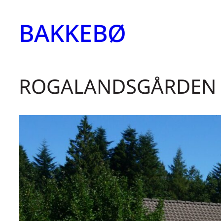
Hopp
BAKKEBØ
til
innhold
ROGALANDSGÅRDEN