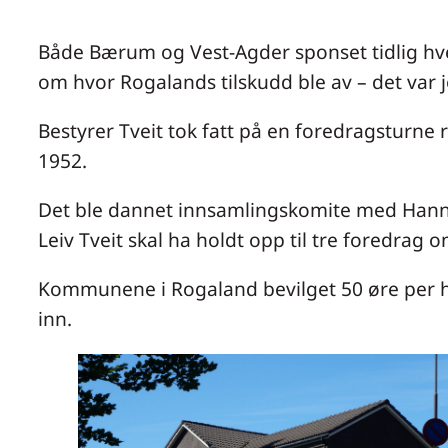
Både Bærum og Vest-Agder sponset tidlig hve
om hvor Rogalands tilskudd ble av – det var jo
Bestyrer Tveit tok fatt på en foredragsturne 
1952.
Det ble dannet innsamlingskomite med Hanna
Leiv Tveit skal ha holdt opp til tre foredrag 
Kommunene i Rogaland bevilget 50 øre per ho
inn.