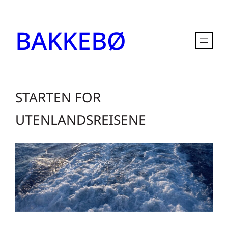
Hopp
til
BAKKEBØ
innhold
STARTEN FOR
UTENLANDSREISENE