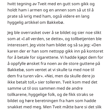
hvitt tegning av Tveit med en gutt som gikk og
holdt ham i armen og en annen som så ut til å
prate så ivrig med ham, også videre en lang
hyggelig artikkel om Bakkebø.
Jeg ble overrasket over å se bildet og sier noe slikt
som at «I all verden, se dette», og tollbetjenten ble
interessert. Jeg viste ham bildet og så sa jeg: «Den
karen der er han som nettopp gikk inn på kontoret
for å betale for sigarettene. Vi hadde kjøpt dem for
å oppfylle ønsket fra noen av de store guttene på
Bakkebø, som ventet at vi skulle ta med noe til
dem fra turen vår». «Nei, men da skulle dere jo
ikke betalt toll,» sier tolleren. Tveit kom med det
samme ut til oss sammen med de andre
tollkarene, hyggelige folk, og de fikk straks se
bildet og høre beretningen fra ham som hadde
snakket med meg. Men Tveit måtte bare si det slik