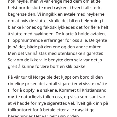
nok røyke, men vi var enige med dem om at de
helst burde slutte med røyken, i hvert fall sterkt
begrense den. Vi inngikk en avtale med røykerne
om at hvis de sluttet skulle det bli en belønning i
blanke kroner, og faktisk lykkedes det for flere helt
å slutte med røykingen. De klarte å holde avtalen,
til oppmuntrende erfaringer for oss alle. De tjente
jo på det, både på den ene og den andre måten.
Men det var nå stas med utenlandske sigaretter.
Selv om de ikke ville benytte dem selv, var det jo
greit å kunne forære bort en slik pakke.
På vår tur til Norge ble det kjøpt om bord til den
rimelige prisen det antall sigaretter vi visste måtte
til for å oppfylle ønskene. Kommet til Kristiansand
møtte naturligvis tollen oss, og vi sa som sant var
at vi hadde for mye sigaretter. Vel, Tveit gikk inn på
tollkontoret for å betale etter alle nøyaktige
beregninger. Det var helt i sin orden.