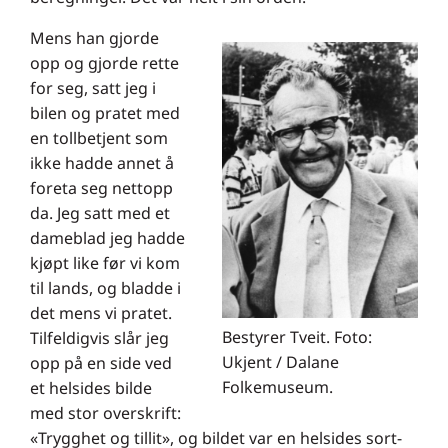
Mens han gjorde
opp og gjorde rette
for seg, satt jeg i
bilen og pratet med
en tollbetjent som
ikke hadde annet å
foreta seg nettopp
da. Jeg satt med et
dameblad jeg hadde
kjøpt like før vi kom
til lands, og bladde i
det mens vi pratet.
Bestyrer Tveit. Foto:
Tilfeldigvis slår jeg
Ukjent / Dalane
opp på en side ved
Folkemuseum.
et helsides bilde
med stor overskrift:
«Trygghet og tillit», og bildet var en helsides sort-